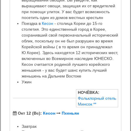
выращивании овощей. Вы увидите, как
выращивают овощи, защищая их от вредителей
при помощи улиток. У вас будет возможность
посетить один из домов местных крестьян
Поездка в
Кесон
- столица Кореи до 15-го
столетия. Это единственный город в Корее,
сохранивший свой первоначальный исторический
облик, поскольку он не был разрушен во время
Корейской войны ( в то время он принадлежал
Ю.Корее). Здесь находятся 12 исторических мест,
включенных во Всемирное наследие ЮНЕСКО.
Кесон считается родиной лучшего корейского
женьшеня - у вас будет шанс купить лучший
женьшень на Дальнем Востоке
Ужин
НОЧЁВКА:
Фольклорный отель
Минсок **
Окт 12 (Вс):
Кесон
Пхеньян
Завтрак