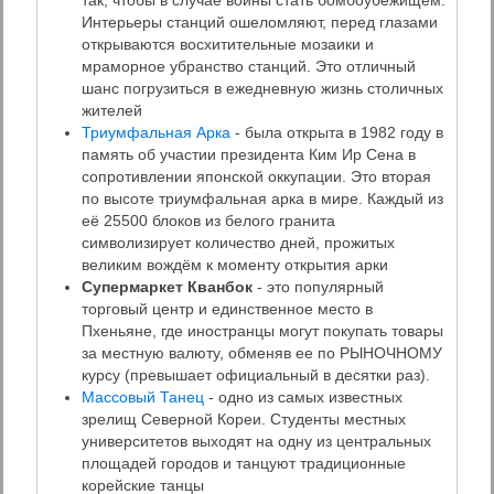
так, чтобы в случае войны стать бомбоубежищем.
Интерьеры станций ошеломляют, перед глазами
открываются восхитительные мозаики и
мраморное убранство станций. Это отличный
шанс погрузиться в ежедневную жизнь столичных
жителей
Триумфальная Арка
- была открыта в 1982 году в
память об участии президента Ким Ир Сена в
сопротивлении японской оккупации. Это вторая
по высоте триумфальная арка в мире. Каждый из
её 25500 блоков из белого гранита
символизирует количество дней, прожитых
великим вождём к моменту открытия арки
Супермаркет Кванбок
- это популярный
торговый центр и единственное место в
Пхеньяне, где иностранцы могут покупать товары
за местную валюту, обменяв ее по РЫНОЧНОМУ
курсу (превышает официальный в десятки раз).
Массовый Танец
- одно из самых известных
зрелищ Северной Кореи. Студенты местных
университетов выходят на одну из центральных
площадей городов и танцуют традиционные
корейские танцы