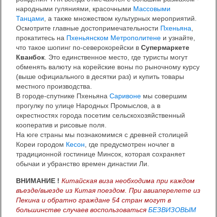
народными гуляниями, красочными
Массовыми
Танцами
, а также множеством культурных мероприятий.
Осмотрите главные достопримечательности
Пхеньяна
,
прокатитесь на
Пхеньянском Метрополитене
и узнайте,
что такое шопинг по-северокорейски в
Супермаркете
Кванбок
. Это единственное место, где туристы могут
обменять валюту на корейские воны по рыночному курсу
(выше официального в десятки раз) и купить товары
местного производства.
В городе-спутнике Пхеньяна
Саривоне
мы совершим
прогулку по улице Народных Промыслов, а в
окрестностях города посетим сельскохозяйственный
кооператив и рисовые поля.
На юге страны мы познакомимся с древней столицей
Кореи городом
Кесон
, где предусмотрен ночлег в
традиционной гостинице Минсок, которая сохраняет
обычаи и убранство времен династии Ли.
ВНИМАНИЕ !
Китайская виза необходима при каждом
въезде/выезде из Китая поездом. При авиаперелете из
Пекина и обратно граждане 54 стран могут в
большинстве случаев воспользоваться
БЕЗВИЗОВЫМ