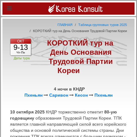
ГЛАВНАЯ
Таблица групповых туров 2025
КОРОТКИЙ тур на День Основания Трудовой Партии Кореи
КОРОТКИЙ тур на
ОКТ
9-13
День Основания
Чт-Пн
Даты тура
Трудовой Партии
Кореи
4 ночи в КНДР
Пхеньян
Саривон
Кесон
Пхеньян
10 октября 2025
КНДР торжественно отметит
80-ую
годовщину
образования Трудовой Партии Кореи. ТПК
является главной направляющей силой всего корейского
общества и основой политической системы страны. Дни
рождения ТПК всегда отмечаются с большим размахом -