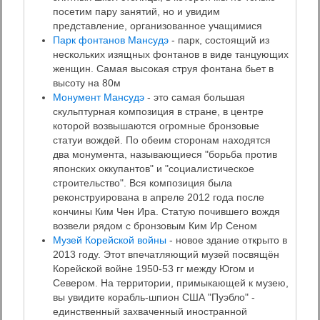
посетим пару занятий, но и увидим
представление, организованное учащимися
Парк фонтанов Мансудэ
- парк, состоящий из
нескольких изящных фонтанов в виде танцующих
женщин. Самая высокая струя фонтана бьет в
высоту на 80м
Монумент Мансудэ
- это самая большая
скульптурная композиция в стране, в центре
которой возвышаются огромные бронзовые
статуи вождей. По обеим сторонам находятся
два монумента, называющиеся "борьба против
японских оккупантов" и "социалистическое
строительство". Вся композиция была
реконструирована в апреле 2012 года после
кончины Ким Чен Ира. Статую почившего вождя
возвели рядом с бронзовым Ким Ир Сеном
Музей Корейской войны
- новое здание открыто в
2013 году. Этот впечатляющий музей посвящён
Корейской войне 1950-53 гг между Югом и
Севером. На территории, примыкающей к музею,
вы увидите корабль-шпион США "Пуэбло" -
единственный захваченный иностранной