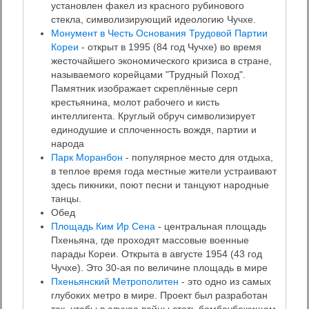
установлен факел из красного рубинового
стекла, символизирующий идеологию Чучхе.
Монумент в Честь Основания Трудовой Партии
Кореи
- открыт в 1995 (84 год Чучхе) во время
жесточайшего экономического кризиса в стране,
называемого корейцами "Трудный Поход".
Памятник изображает скреплённые серп
крестьянина, молот рабочего и кисть
интеллигента. Круглый обруч символизирует
единодушие и сплоченность вождя, партии и
народа
Парк Моранбон
- популярное место для отдыха,
в теплое время года местные жители устраивают
здесь пикники, поют песни и танцуют народные
танцы.
Обед
Площадь Ким Ир Сена
- центральная площадь
Пхеньяна, где проходят массовые военные
парады Кореи. Открыта в августе 1954 (43 год
Чучхе). Это 30-ая по величине площадь в мире
Пхеньянский Метрополитен
- это одно из самых
глубоких метро в мире. Проект был разработан