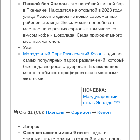
Пивной бар Хвасон
- это новейший пивной бар
в Пхеньяне. Находится на открытой в 2023 году
улице Хвасон в одном из новых современных
районов столицы. Здесь можно попробовать
местное пиво разных сортов - в том числе со
вкусом кофе и шоколада. Сюда приходит много
местных жителей.
Ужин
Молодежный Парк Развлечений Кэсон
- один из
самых популярных парков развлечений, который
был недавно реконструирован. Великолепное
место, чтобы фотографироваться с местными
жителями
НОЧЁВКА:
Международный
отель Янгакдо ****
Окт 11 (Сб):
Пхеньян
Саривон
Кесон
Завтрак
Средняя школа имени 9 июня
- одна из
элитных школ столицы, в которой мы не только