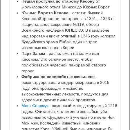
Пешая прогулка по старому Кесону
от
Фольклорного отеля Минсок до Южных Ворот
Южные Ворота Кесона
- остатки бывшей
Кесонской крепости, построены в 1391 – 1393 гг.
Национальное сокровище №119, объект
Всемирного наследия ЮНЕСКО. В павильоне
над воротами висит отлитый в 1346 году колокол
буддийского храма Ёнбок, один из трех
известных колоколов Кореи
Парк Занам
- расположен на холме над
Кесоном. Это отличное место, чтобы
полюбоваться чудесной панорамой старого
города
Фабрика по переработке женьшеня
-
реконструирована и модернизирована в 2015
году, она производит множество
высококачественных лекарств, продуктов для
здоровья и других пищевых продуктов.
Мост Сонджук
- каменный мост, датируемый 1216
годом. Считается, что именно здесь был убит
известный конфуцианский ученый по имени Чон
Мон Чжу, последний известный чиновник
династии Коре. Убийцей был сын чиновника Ли