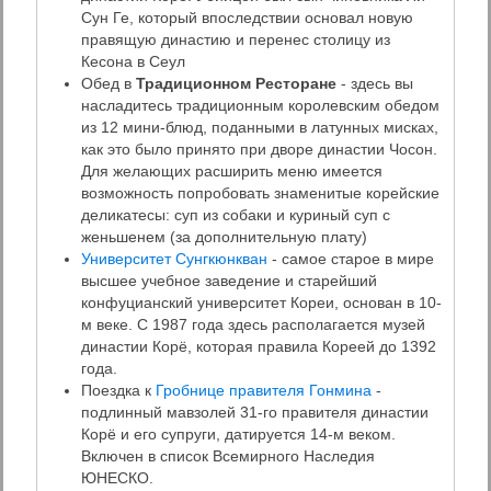
Сун Ге, который впоследствии основал новую
правящую династию и перенес столицу из
Кесона в Сеул
Обед в
Традиционном Ресторане
- здесь вы
насладитесь традиционным королевским обедом
из 12 мини-блюд, поданными в латунных мисках,
как это было принято при дворе династии Чосон.
Для желающих расширить меню имеется
возможность попробовать знаменитые корейские
деликатесы: суп из собаки и куриный суп с
женьшенем (за дополнительную плату)
Университет Сунгкюнкван
- самое старое в мире
высшее учебное заведение и старейший
конфуцианский университет Кореи, основан в 10-
м веке. С 1987 года здесь располагается музей
династии Корё, которая правила Кореей до 1392
года.
Поездка к
Гробнице правителя Гонмина
-
подлинный мавзолей 31-го правителя династии
Корё и его супруги, датируется 14-м веком.
Включен в список Всемирного Наследия
ЮНЕСКО.