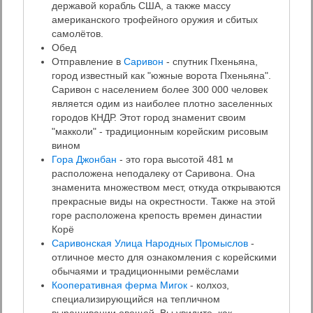
державой корабль США, а также массу
американского трофейного оружия и сбитых
самолётов.
Обед
Отправление в
Саривон
- спутник Пхеньяна,
город известный как "южные ворота Пхеньяна".
Саривон с населением более 300 000 человек
является одим из наиболее плотно заселенных
городов КНДР. Этот город знаменит своим
"макколи" - традиционным корейским рисовым
вином
Гора Джонбан
- это гора высотой 481 м
расположена неподалеку от Саривона. Она
знаменита множеством мест, откуда открываются
прекрасные виды на окрестности. Также на этой
горе расположена крепость времен династии
Корё
Саривонская Улица Народных Промыслов
-
отличное место для ознакомления с корейскими
обычаями и традиционными ремёслами
Кооперативная ферма Мигок
- колхоз,
специализирующийся на тепличном