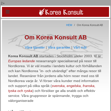
2+
HEM
Om Korea Konsult AB
Om Korea Konsult AB
Våra tjänster
|
Våra garantier
|
Vårt mål
Korea Konsult AB
startades i Stockholm under 2003. Vi är
Europas ledande
researrangör specialiserad på resor till
Nordkorea. Vi är väl insatta i landets kultur och förhållanden
och kan Nordkorea ”in- och utvändigt” efter många resor till
landet. Resenärer från jordens alla hörn reser med oss till
Nordkorea varje år. Vi förser våra kunder med information
och support på olika språk (
svenska, engelska, franska,
tyska och ryska
) och försöker ge alla snabb och effektiv
service. Våra gruppresor är spännande, trygga och
välorganiserade