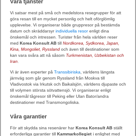
Våra tjänster
Vi satsar mest på små och medelstora resegrupper för att
göra resan till en mycket personlig och helt oförglömlig
upplevelse. Vi organiserar både gruppresor på bestämda
datum och skräddarsyr
individuella resor
enligt dina
önskemål och intressen. Turister från hela världen reser
med
Korea Konsult AB
till
Nordkorea, Sydkorea, Japan,
Kina, Mongoliet, Ryssland
och även till destinationer som
kan vara svåra att nå såsom
Turkmenistan, Uzbekistan och
Iran
.
Vi är även experter på
Transsibiriska
, världens längsta
järnväg som går genom Ryssland från Moskva till
Vladivostok via Irkutsk och Baikalsjön, världens djupaste och
till volymen största sötvattensjö. Vi organiserar enligt
önskemål tågresor till Peking eller Ulan Bator/andra
destinationer med Transmongoliska.
Våra garantier
För att skydda sina resenärer har
Korea Konsult AB
ställt
erforderliga garantier till
Kammarkollegiet
i enlighet med