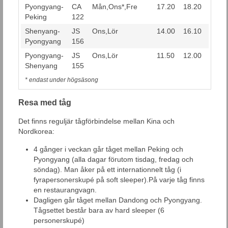
Pyongyang-
CA
Mån,Ons*,Fre
17.20
18.20
Peking
122
Shenyang-
JS
Ons,Lör
14.00
16.10
Pyongyang
156
Pyongyang-
JS
Ons,Lör
11.50
12.00
Shenyang
155
* endast under högsäsong
Resa med tåg
Det finns reguljär tågförbindelse mellan Kina och
Nordkorea:
4 gånger i veckan går tåget mellan Peking och
Pyongyang (alla dagar förutom tisdag, fredag och
söndag). Man åker på ett internationnelt tåg (i
fyrapersonerskupé på soft sleeper).På varje tåg finns
en restaurangvagn.
Dagligen går tåget mellan Dandong och Pyongyang.
Tågsettet består bara av hard sleeper (6
personerskupé)