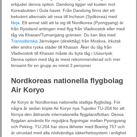
erbjuder denna option. Dandong ligger vid kusten mot
Koreabukten i Gula havet. Från Dandong finns det ett
bekvämt alternativ att resa till Incheon (Sydkorea) med
färja
. Ett annat sätt att ta sig till Nordkorea (Pyongyang) är
från Ryssland antingen med flyg från Vladivostok eller med
tåg via Khasan/Tumangang gränsen. Du kan åka med
Transsibiriska
Järnvägen (direkttåg) från Moskva, Irkutsk
eller andra ryska städer till Khasan. Åker du tåg från
Vladivostok till Khasan måste du byta tåg i Ussuriysk.
Denna option med tåg är mest rekommenderad och mer
lönsamt för en grupp av minst 3 personer
Nordkoreas nationella flygbolag
Air Koryo
Air Koryo är Nordkoreas nationella statliga flygbolag. För
några år sedan köpte Air Koryo nya Tupolev TU-204 för att
förnya den åldrande internationella flygplansflottan. Dessa
flygplan används för reguljära flygningar mellan Pyongyang
och Peking. TU-204 har stora likheter med Boeing 757 och
är utrustad med alla nödvändiga säkerhetssystem i enlighet