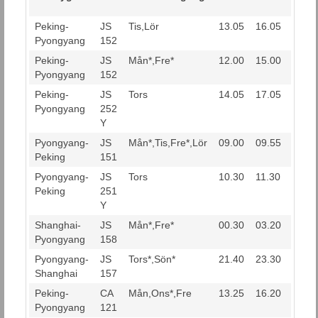
Peking-
JS
Tis,Lör
13.05
16.05
Pyongyang
152
Peking-
JS
Mån*,Fre*
12.00
15.00
Pyongyang
152
Peking-
JS
Tors
14.05
17.05
Pyongyang
252
Y
Pyongyang-
JS
Mån*,Tis,Fre*,Lör
09.00
09.55
Peking
151
Pyongyang-
JS
Tors
10.30
11.30
Peking
251
Y
Shanghai-
JS
Mån*,Fre*
00.30
03.20
Pyongyang
158
Pyongyang-
JS
Tors*,Sön*
21.40
23.30
Shanghai
157
Peking-
CA
Mån,Ons*,Fre
13.25
16.20
Pyongyang
121