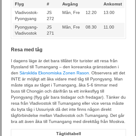
Flyg
#
Avgång
Ankomst
Vladivostok-
JS
Mån, Fre
12.20
13.00
Pyongyang
272
Pyongyang-
JS
Mån, Fre
08.30
11.00
Vladivostok
271
Resa med tåg
I dagens läge är det bara tillåtet för turister att resa från
Ryssland till Tumangang – den koreanska gränsstaden i
den
Särskilda Ekonomiska Zonen Rason
. Observera att det
INTE är möjligt att åka vidare med tåg till Pyongyang. Man
måste stiga av tåget i Tumangang, åka 5-6 timmar med
buss till Chongjin och därifrån ta ett inrikesflyg till
Pyongyang (flyg går bara tisdagar och fredagar). Tänker du
resa från Vladivostok till Tumangang eller vice versa måste
du byta tåg i Ussuriysk då det inte finns någon direkt
tågförbindelse mellan Vladivostok och Tumangang. Det går
bra att även åka till Tumangang med direkttåg från Moskva.
Tågtidtabell