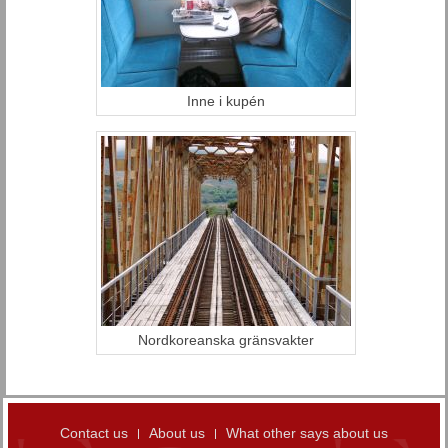
Inne i kupén
Nordkoreanska gränsvakter
Contact us
About us
What other says about us