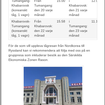
Tumangang-
Från
15.00
i
12.09
Khabarovsk
Tumangang:
Khabarovsk:
(koreanskt
den 20 varje
den 21 varje
tåg, 1 vagn)
månad
månad
Khabarovsk-
Från
15.58
i
11.15
Tumangang
Khabarovsk:
Tumangang:
(koreanskt
den 22 varje
den 23 varje
tåg, 1 vagn)
månad
månad
För de som vill uppleva tågresan från Nordkorea till
Ryssland kan vi rekommendera att följa med oss på en
gruppresa som inkluderar besök av den Särskilda
Ekonomiska Zonen Rason.