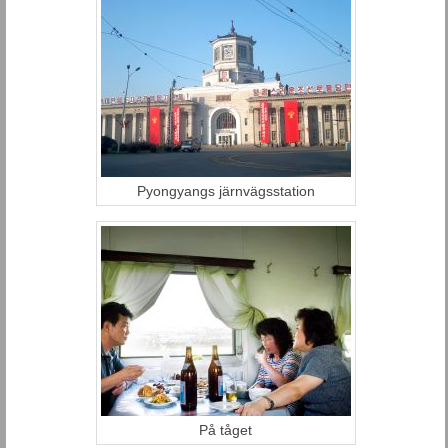
Pyongyangs järnvägsstation
På tåget