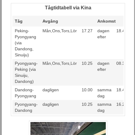
Tågtidtabell via Kina
Tåg
Avgång
Ankomst
Peking-
Mån,Ons,Tors,Lör
17.27
dagen
18.45
Pyongyang
efter
(via
Dandong,
Sinuiju)
Pyongyang-
Mån,Ons,Tors,Lör
10.25
dagen
08.38
Peking (via
efter
Sinuiju,
Dandong)
Dandong-
dagligen
10.00
samma
18.45
Pyongyang
dag
Pyongyang-
dagligen
10.25
samma
16.23
Dandong
dag