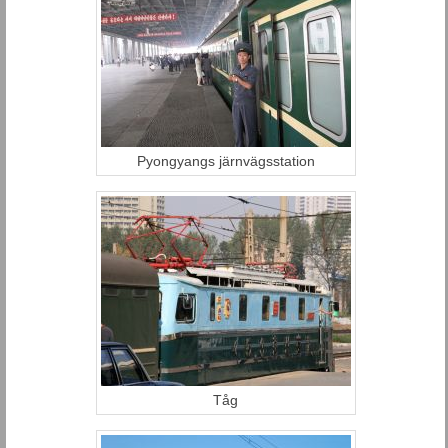
Pyongyangs järnvägsstation
Tåg